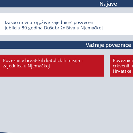
Najave
Izašao novi broj „Žive zajednice“ posvećen
jubileju 80 godina Dušobrižništva u Njemačkoj
Važnije poveznice
Poveznice hrvatskih katoličkih misija i
Poveznice
zajednica u Njemačkoj
crkvenih 
Hrvatske,