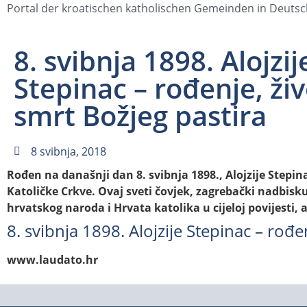
Portal der kroatischen katholischen Gemeinden in Deuts
8. svibnja 1898. Alojzij
Stepinac – rođenje, živ
smrt Božjeg pastira
8 svibnja, 2018
Rođen na današnji dan 8. svibnja 1898., Alojzije Stepina
Katoličke Crkve. Ovaj sveti čovjek, zagrebački nadbisku
hrvatskog naroda i Hrvata katolika u cijeloj povijesti,
8. svibnja 1898. Alojzije Stepinac – rođe
www.laudato.hr