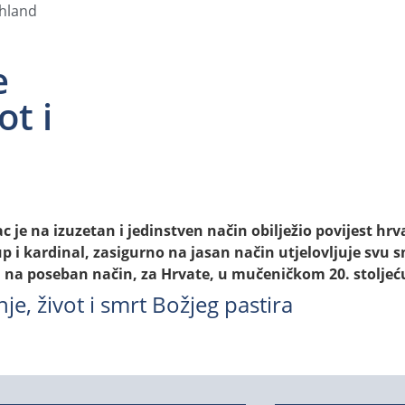
chland
e
ot i
c je na izuzetan i jedinstven način obilježio povijest hr
p i kardinal, zasigurno na jasan način utjelovljuje svu s
 a na poseban način, za Hrvate, u mučeničkom 20. stoljeć
nje, život i smrt Božjeg pastira