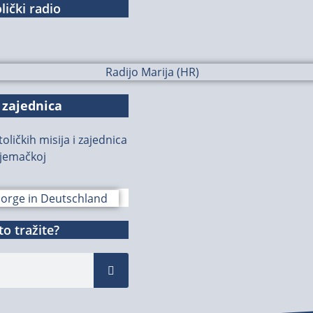
lički radio
 zajednica
oličkih misija i zajednica
jemačkoj
o tražite?