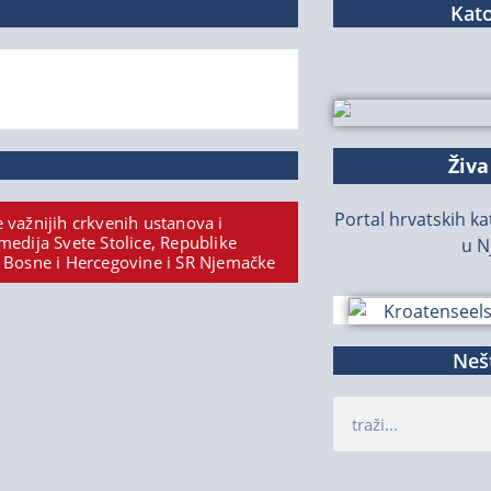
Kato
Živa
Portal hrvatskih kat
 važnijih crkvenih ustanova i
medija Svete Stolice, Republike
u N
 Bosne i Hercegovine i SR Njemačke
Nešt