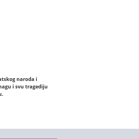
vatskog naroda i
nagu i svu tragediju
u.