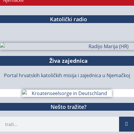
Njemačke
Katolički radio
Živa zajednica
Portal hrvatskih katoličkih misija i zajednica u Njemačkoj
Nešto tražite?