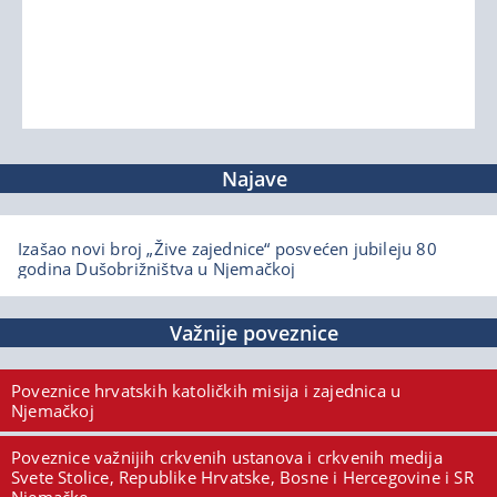
Najave
Izašao novi broj „Žive zajednice“ posvećen jubileju 80
godina Dušobrižništva u Njemačkoj
Važnije poveznice
Poveznice hrvatskih katoličkih misija i zajednica u
Njemačkoj
Poveznice važnijih crkvenih ustanova i crkvenih medija
Svete Stolice, Republike Hrvatske, Bosne i Hercegovine i SR