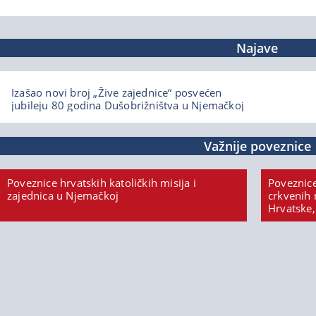
Najave
Izašao novi broj „Žive zajednice“ posvećen
jubileju 80 godina Dušobrižništva u Njemačkoj
Važnije poveznice
Poveznice hrvatskih katoličkih misija i
Poveznice
zajednica u Njemačkoj
crkvenih 
Hrvatske,