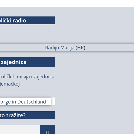
lički radio
 zajednica
oličkih misija i zajednica
jemačkoj
o tražite?