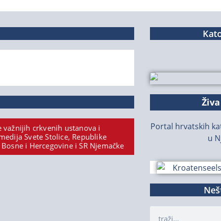
Kato
Živa
Portal hrvatskih kat
 važnijih crkvenih ustanova i
medija Svete Stolice, Republike
u N
 Bosne i Hercegovine i SR Njemačke
Nešt