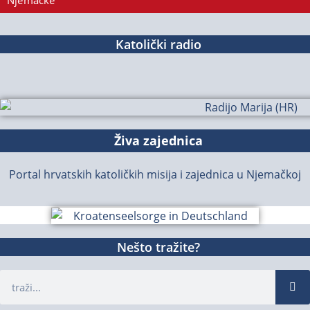
Njemačke
Katolički radio
Živa zajednica
Portal hrvatskih katoličkih misija i zajednica u Njemačkoj
Nešto tražite?