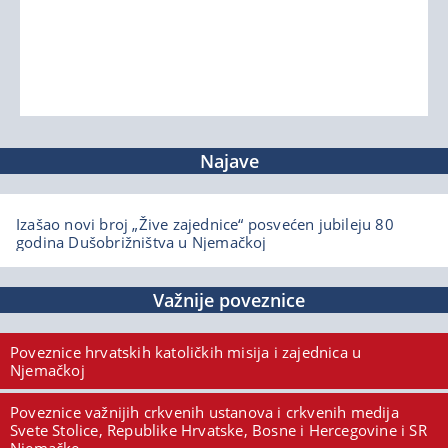
Najave
Izašao novi broj „Žive zajednice“ posvećen jubileju 80
godina Dušobrižništva u Njemačkoj
Važnije poveznice
Poveznice hrvatskih katoličkih misija i zajednica u
Njemačkoj
Poveznice važnijih crkvenih ustanova i crkvenih medija
Svete Stolice, Republike Hrvatske, Bosne i Hercegovine i SR