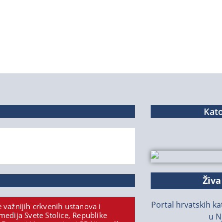
Kato
Živa
Portal hrvatskih kat
 važnijih crkvenih ustanova i
medija Svete Stolice, Republike
u N