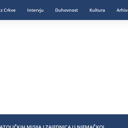
Iz Crkve
Intervju
Duhovnost
Kultura
Arhiv
TOLIČKIH MISIJA I ZAJEDNICA U NJEMAČKOJ