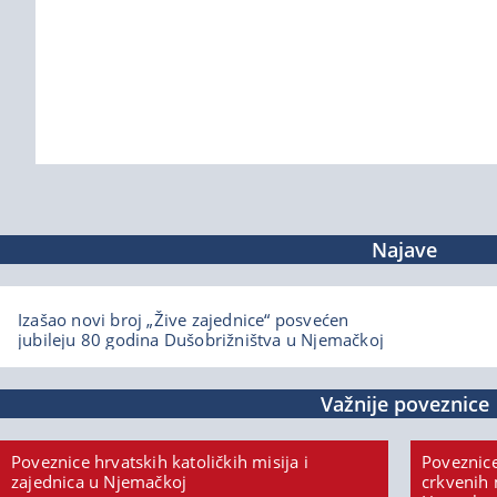
Najave
Izašao novi broj „Žive zajednice“ posvećen
jubileju 80 godina Dušobrižništva u Njemačkoj
Važnije poveznice
Poveznice hrvatskih katoličkih misija i
Poveznice
zajednica u Njemačkoj
crkvenih 