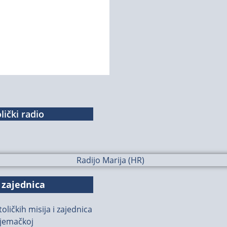
lički radio
 zajednica
oličkih misija i zajednica
jemačkoj