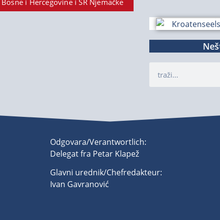
 Bosne i Hercegovine i SR Njemačke
Nešt
Odgovara/Verantwortlich:
Delegat fra Petar Klapež
Glavni urednik/Chefredakteur:
Ivan Gavranović