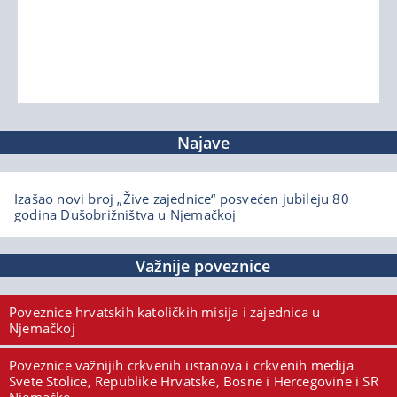
Najave
Izašao novi broj „Žive zajednice“ posvećen jubileju 80
godina Dušobrižništva u Njemačkoj
Važnije poveznice
Poveznice hrvatskih katoličkih misija i zajednica u
Njemačkoj
Poveznice važnijih crkvenih ustanova i crkvenih medija
Svete Stolice, Republike Hrvatske, Bosne i Hercegovine i SR