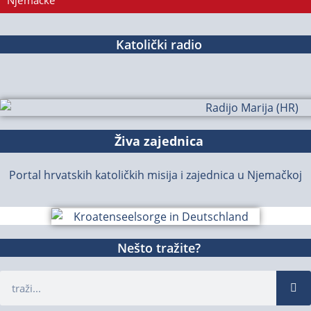
Njemačke
Katolički radio
Živa zajednica
Portal hrvatskih katoličkih misija i zajednica u Njemačkoj
Nešto tražite?