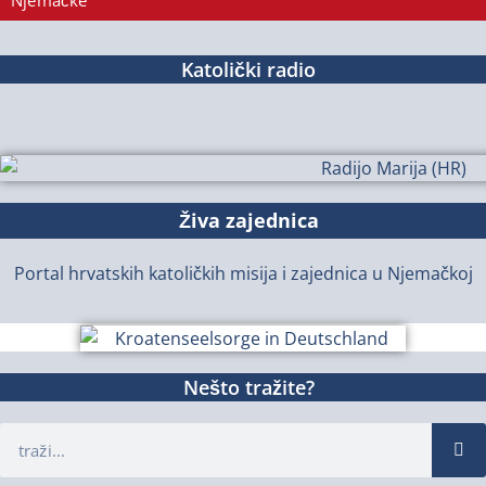
Njemačke
Katolički radio
Živa zajednica
Portal hrvatskih katoličkih misija i zajednica u Njemačkoj
Nešto tražite?