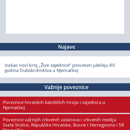
Najave
Izašao novi broj „Žive zajednice“ posvećen jubileju 80
godina Dušobrižništva u Njemačkoj
Važnije poveznice
Poveznice hrvatskih katoličkih misija i zajednica u
Njemačkoj
Poveznice važnijih crkvenih ustanova i crkvenih medija
Svete Stolice, Republike Hrvatske, Bosne i Hercegovine i SR