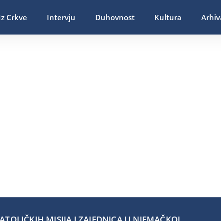
Iz Crkve
Intervju
Duhovnost
Kultura
Arhiv
TOLIČKIH MISIJA I ZAJEDNICA U NJEMAČKOJ