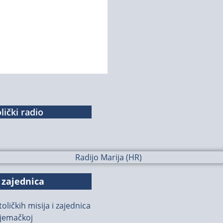
lički radio
 zajednica
oličkih misija i zajednica
jemačkoj