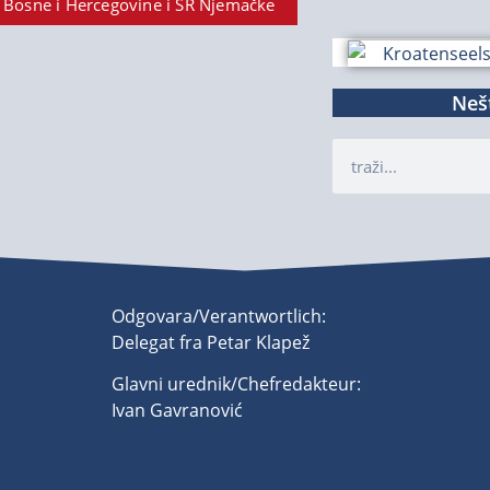
 Bosne i Hercegovine i SR Njemačke
Nešt
Odgovara/Verantwortlich:
Delegat fra Petar Klapež
Glavni urednik/Chefredakteur:
Ivan Gavranović