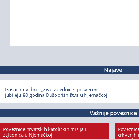
Najave
Izašao novi broj „Žive zajednice“ posvećen
jubileju 80 godina Dušobrižništva u Njemačkoj
Važnije poveznice
Poveznice hrvatskih katoličkih misija i
Poveznice
zajednica u Njemačkoj
crkvenih 