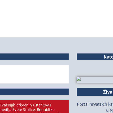
Kato
Živa
Portal hrvatskih kat
 važnijih crkvenih ustanova i
medija Svete Stolice, Republike
u N