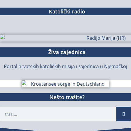
Katolički radio
Živa zajednica
Portal hrvatskih katoličkih misija i zajednica u Njemačkoj
Nešto tražite?