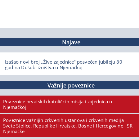
Najave
Izašao novi broj „Žive zajednice“ posvećen jubileju 80
godina Dušobrižništva u Njemačkoj
Važnije poveznice
Poveznice hrvatskih katoličkih misija i zajednica u
Njemačkoj
Poveznice važnijih crkvenih ustanova i crkvenih medija
Svete Stolice, Republike Hrvatske, Bosne i Hercegovine i SR
Njemačke