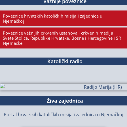
Važnije poveznice
Poveznice hrvatskih katoličkih misija i zajednica u
Njemačkoj
Poveznice važnijih crkvenih ustanova i crkvenih medija
Svete Stolice, Republike Hrvatske, Bosne i Hercegovine i SR
Njemačke
Katolički radio
Živa zajednica
Portal hrvatskih katoličkih misija i zajednica u Njemačkoj