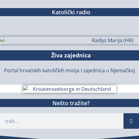
Katolički radio
Živa zajednica
Portal hrvatskih katoličkih misija i zajednica u Njemačkoj
Nešto tražite?