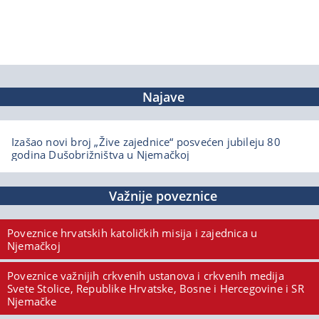
Najave
Izašao novi broj „Žive zajednice“ posvećen jubileju 80
godina Dušobrižništva u Njemačkoj
Važnije poveznice
Poveznice hrvatskih katoličkih misija i zajednica u
Njemačkoj
Poveznice važnijih crkvenih ustanova i crkvenih medija
Svete Stolice, Republike Hrvatske, Bosne i Hercegovine i SR
Njemačke