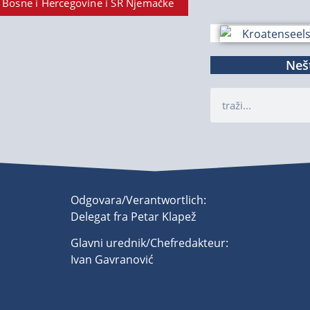
 Bosne i Hercegovine i SR Njemačke
Nešt
Odgovara/Verantwortlich:
Delegat fra Petar Klapež
Glavni urednik/Chefredakteur:
Ivan Gavranović