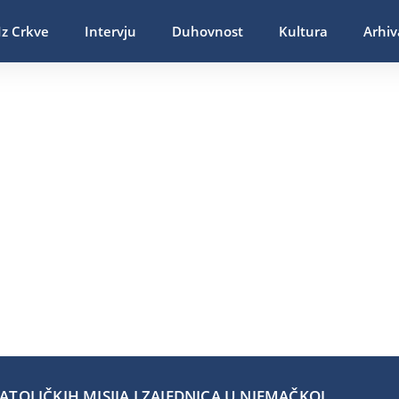
Iz Crkve
Intervju
Duhovnost
Kultura
Arhiv
TOLIČKIH MISIJA I ZAJEDNICA U NJEMAČKOJ