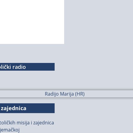
lički radio
 zajednica
oličkih misija i zajednica
jemačkoj