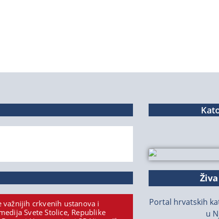
Kato
Živa
Portal hrvatskih kat
 važnijih crkvenih ustanova i
medija Svete Stolice, Republike
u N