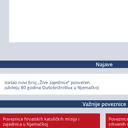
Najave
Izašao novi broj „Žive zajednice“ posvećen
jubileju 80 godina Dušobrižništva u Njemačkoj
Važnije poveznice
Poveznice hrvatskih katoličkih misija i
Poveznice
zajednica u Njemačkoj
crkvenih 