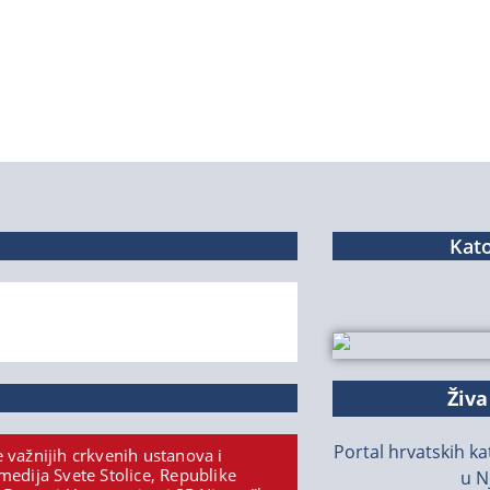
Kato
Živa
Portal hrvatskih kat
 važnijih crkvenih ustanova i
medija Svete Stolice, Republike
u N