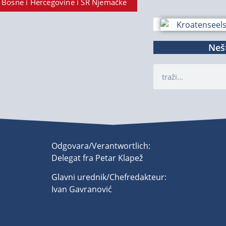
 Bosne i Hercegovine i SR Njemačke
Nešt
Odgovara/Verantwortlich:
Delegat fra Petar Klapež
Glavni urednik/Chefredakteur:
Ivan Gavranović