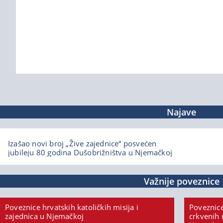
Najave
Izašao novi broj „Žive zajednice“ posvećen
jubileju 80 godina Dušobrižništva u Njemačkoj
Važnije poveznice
Poveznice hrvatskih katoličkih misija i
Poveznice
zajednica u Njemačkoj
crkvenih 