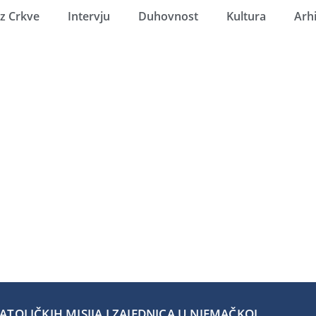
Iz Crkve
Intervju
Duhovnost
Kultura
Arh
TOLIČKIH MISIJA I ZAJEDNICA U NJEMAČKOJ