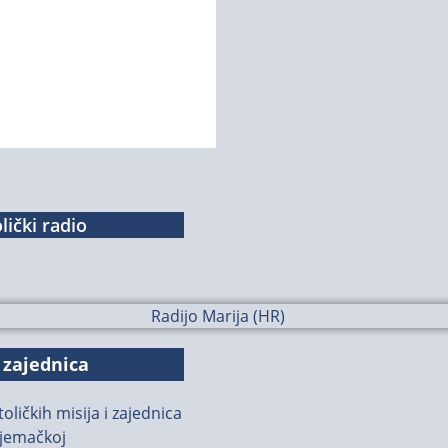
lički radio
 zajednica
oličkih misija i zajednica
jemačkoj