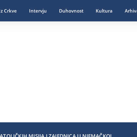
Iz Crkve
Intervju
Duhovnost
Kultura
Arhiv
TOLIČKIH MISIJA I ZAJEDNICA U NJEMAČKOJ