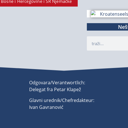
 Bosne i Hercegovine i SR Njemačke
Nešt
Odgovara/Verantwortlich:
Delegat fra Petar Klapež
Glavni urednik/Chefredakteur:
Ivan Gavranović