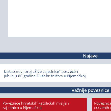
Najave
Izašao novi broj „Žive zajednice“ posvećen
jubileju 80 godina Dušobrižništva u Njemačkoj
Važnije poveznice
Poveznice hrvatskih katoličkih misija i
Poveznice
zajednica u Njemačkoj
crkvenih 