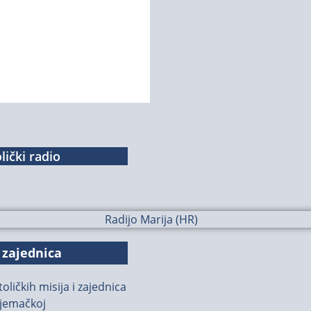
lički radio
 zajednica
oličkih misija i zajednica
jemačkoj