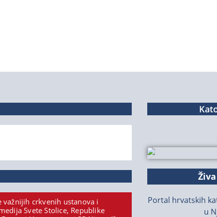
Kato
Živa
Portal hrvatskih kat
 važnijih crkvenih ustanova i
medija Svete Stolice, Republike
u N