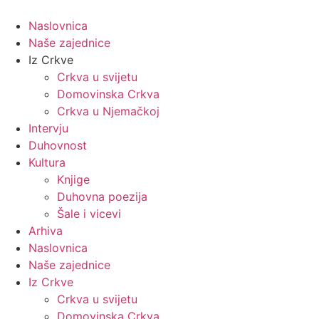
Idi
na
Naslovnica
sadržaj
Naše zajednice
Iz Crkve
Crkva u svijetu
Domovinska Crkva
Crkva u Njemačkoj
Intervju
Duhovnost
Kultura
Knjige
Duhovna poezija
Šale i vicevi
Arhiva
Naslovnica
Naše zajednice
Iz Crkve
Crkva u svijetu
Domovinska Crkva