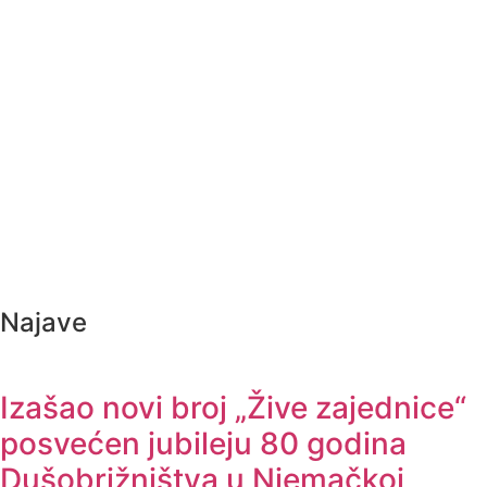
Najave
Izašao novi broj „Žive zajednice“
posvećen jubileju 80 godina
Dušobrižništva u Njemačkoj