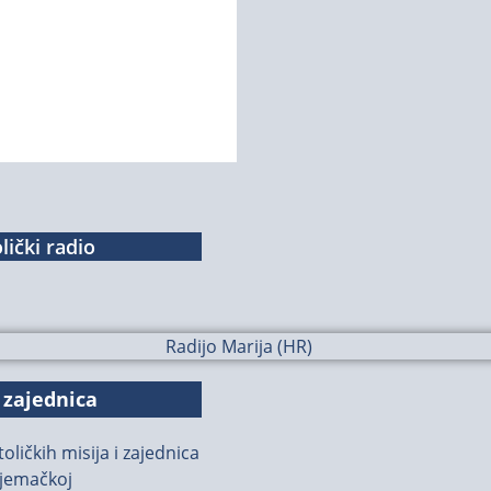
lički radio
 zajednica
oličkih misija i zajednica
jemačkoj