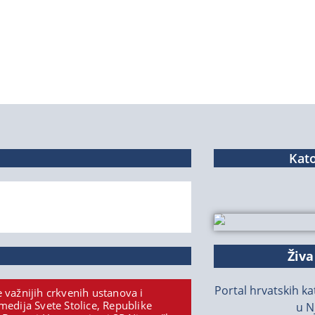
Kato
Živa
Portal hrvatskih kat
 važnijih crkvenih ustanova i
medija Svete Stolice, Republike
u N