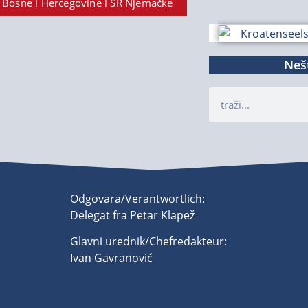
 Bosne i Hercegovine i SR Njemačke
Nešt
Odgovara/Verantwortlich:
Delegat fra Petar Klapež
Glavni urednik/Chefredakteur:
Ivan Gavranović