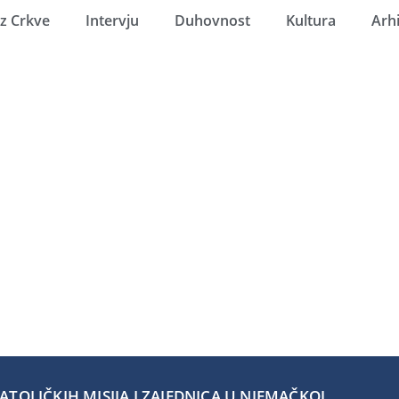
Iz Crkve
Intervju
Duhovnost
Kultura
Arh
TOLIČKIH MISIJA I ZAJEDNICA U NJEMAČKOJ