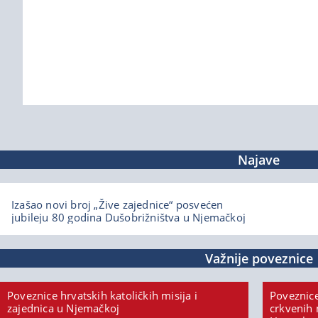
Najave
Izašao novi broj „Žive zajednice“ posvećen
jubileju 80 godina Dušobrižništva u Njemačkoj
Važnije poveznice
Poveznice hrvatskih katoličkih misija i
Poveznice
zajednica u Njemačkoj
crkvenih 