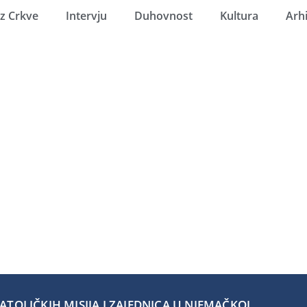
Iz Crkve
Intervju
Duhovnost
Kultura
Arh
TOLIČKIH MISIJA I ZAJEDNICA U NJEMAČKOJ