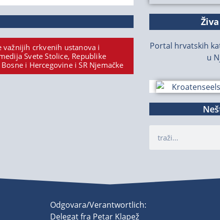
Živa
Portal hrvatskih kat
 važnijih crkvenih ustanova i
medija Svete Stolice, Republike
u N
 Bosne i Hercegovine i SR Njemačke
Nešt
Odgovara/Verantwortlich:
Delegat fra Petar Klapež