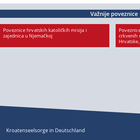
Važnije poveznice
Poveznice hrvatskih katoličkih misija i
Poveznice
zajednica u Njemačkoj
crkvenih 
Hrvatske,
Kroatenseelsorge in Deutschland