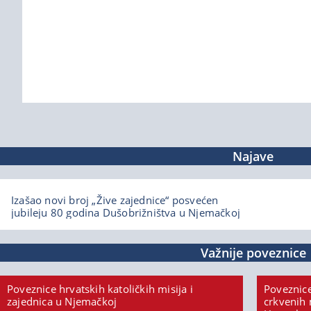
Najave
Izašao novi broj „Žive zajednice“ posvećen
jubileju 80 godina Dušobrižništva u Njemačkoj
Važnije poveznice
Poveznice hrvatskih katoličkih misija i
Poveznice
zajednica u Njemačkoj
crkvenih 