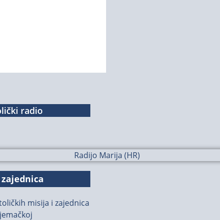
lički radio
 zajednica
oličkih misija i zajednica
jemačkoj