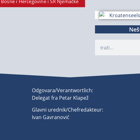
 Bosne i Hercegovine i SR Njemačke
Nešt
Odgovara/Verantwortlich:
Delegat fra Petar Klapež
Glavni urednik/Chefredakteur:
Ivan Gavranović