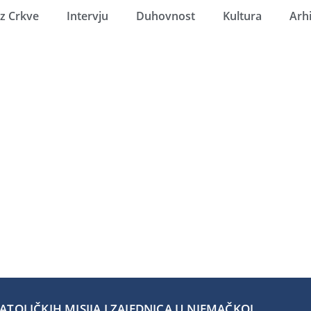
Iz Crkve
Intervju
Duhovnost
Kultura
Arh
TOLIČKIH MISIJA I ZAJEDNICA U NJEMAČKOJ