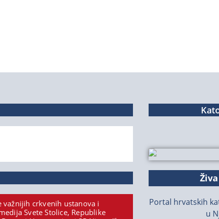
Kato
Živa
Portal hrvatskih kat
 važnijih crkvenih ustanova i
medija Svete Stolice, Republike
u N