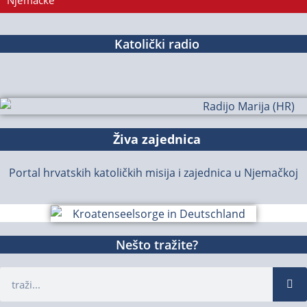
Njemačke
Katolički radio
Živa zajednica
Portal hrvatskih katoličkih misija i zajednica u Njemačkoj
Nešto tražite?