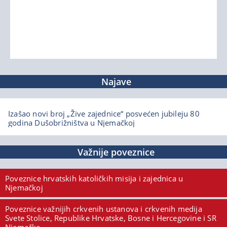
Najave
Izašao novi broj „Žive zajednice“ posvećen jubileju 80
godina Dušobrižništva u Njemačkoj
Važnije poveznice
Poveznice hrvatskih katoličkih misija i zajednica u
Njemačkoj
Poveznice važnijih crkvenih ustanova i crkvenih medija
Svete Stolice, Republike Hrvatske, Bosne i Hercegovine i SR