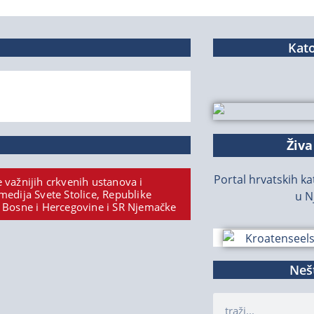
Kato
Živa
Portal hrvatskih kat
 važnijih crkvenih ustanova i
medija Svete Stolice, Republike
u N
 Bosne i Hercegovine i SR Njemačke
Nešt