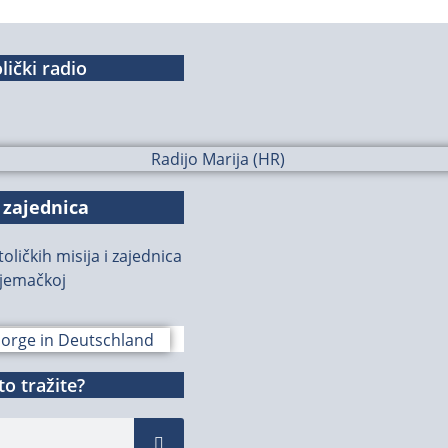
lički radio
 zajednica
oličkih misija i zajednica
jemačkoj
o tražite?