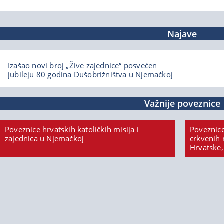
Najave
Izašao novi broj „Žive zajednice“ posvećen
jubileju 80 godina Dušobrižništva u Njemačkoj
Važnije poveznice
Poveznice hrvatskih katoličkih misija i
Poveznice
zajednica u Njemačkoj
crkvenih 
Hrvatske,