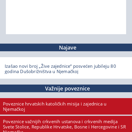
Najave
Izašao novi broj „Žive zajednice“ posvećen jubileju 80
godina Dušobrižništva u Njemačkoj
Važnije poveznice
Poveznice hrvatskih katoličkih misija i zajednica u
Njemačkoj
Poveznice važnijih crkvenih ustanova i crkvenih medija
Svete Stolice, Republike Hrvatske, Bosne i Hercegovine i SR