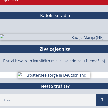
Njemačke
Katolički radio
Živa zajednica
Portal hrvatskih katoličkih misija i zajednica u Njemačkoj
Nešto tražite?