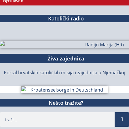
Njemačke
Katolički radio
Živa zajednica
Portal hrvatskih katoličkih misija i zajednica u Njemačkoj
Nešto tražite?