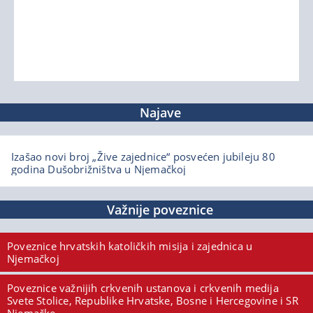
Najave
Izašao novi broj „Žive zajednice“ posvećen jubileju 80
godina Dušobrižništva u Njemačkoj
Važnije poveznice
Poveznice hrvatskih katoličkih misija i zajednica u
Njemačkoj
Poveznice važnijih crkvenih ustanova i crkvenih medija
Svete Stolice, Republike Hrvatske, Bosne i Hercegovine i SR