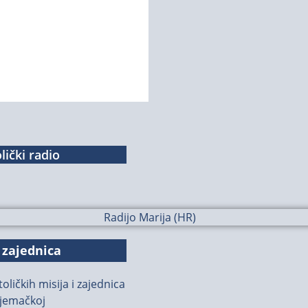
lički radio
 zajednica
oličkih misija i zajednica
jemačkoj