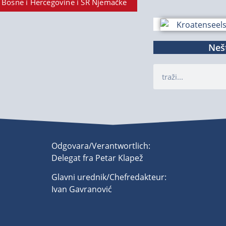
 Bosne i Hercegovine i SR Njemačke
Nešt
Odgovara/Verantwortlich:
Delegat fra Petar Klapež
Glavni urednik/Chefredakteur:
Ivan Gavranović