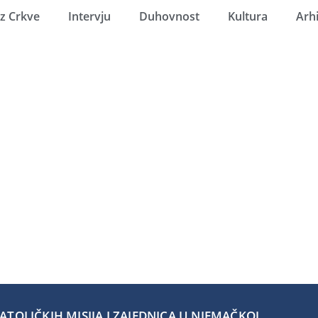
Iz Crkve
Intervju
Duhovnost
Kultura
Arh
TOLIČKIH MISIJA I ZAJEDNICA U NJEMAČKOJ