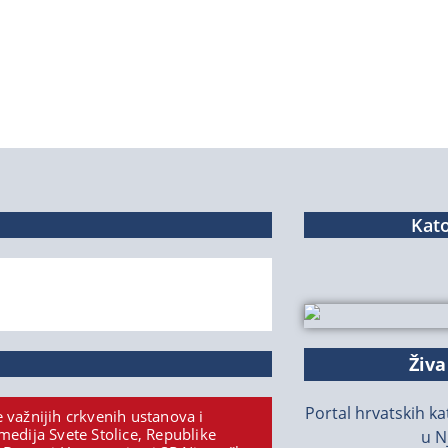
Kato
Živa
Portal hrvatskih kat
 važnijih crkvenih ustanova i
medija Svete Stolice, Republike
u N