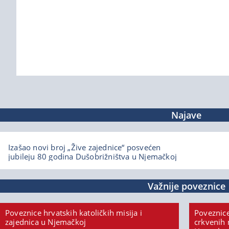
Najave
Izašao novi broj „Žive zajednice“ posvećen
jubileju 80 godina Dušobrižništva u Njemačkoj
Važnije poveznice
Poveznice hrvatskih katoličkih misija i
Poveznice
zajednica u Njemačkoj
crkvenih 