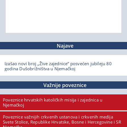
Najave
Izašao novi broj „Žive zajednice“ posvećen jubileju 80
godina Dušobrižništva u Njemačkoj
Važnije poveznice
Poveznice hrvatskih katoličkih misija i zajednica u
Njemačkoj
Poveznice važnijih crkvenih ustanova i crkvenih medija
Svete Stolice, Republike Hrvatske, Bosne i Hercegovine i SR