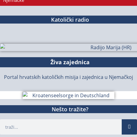
Njemačke
Katolički radio
Živa zajednica
Portal hrvatskih katoličkih misija i zajednica u Njemačkoj
Nešto tražite?