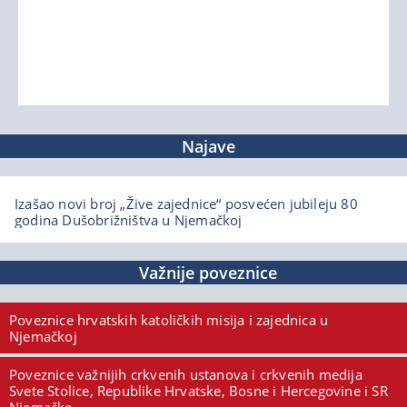
Najave
Izašao novi broj „Žive zajednice“ posvećen jubileju 80
godina Dušobrižništva u Njemačkoj
Važnije poveznice
Poveznice hrvatskih katoličkih misija i zajednica u
Njemačkoj
Poveznice važnijih crkvenih ustanova i crkvenih medija
Svete Stolice, Republike Hrvatske, Bosne i Hercegovine i SR