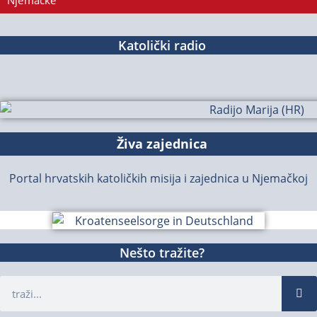
Njemačke
Katolički radio
Živa zajednica
Portal hrvatskih katoličkih misija i zajednica u Njemačkoj
Nešto tražite?