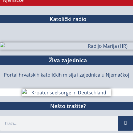
Njemačke
Katolički radio
Živa zajednica
Portal hrvatskih katoličkih misija i zajednica u Njemačkoj
Nešto tražite?