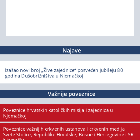
Najave
Izašao novi broj „Žive zajednice“ posvećen jubileju 80
godina Dušobrižništva u Njemačkoj
Važnije poveznice
Poveznice hrvatskih katoličkih misija i zajednica u
Njemačkoj
Poveznice važnijih crkvenih ustanova i crkvenih medija
Svete Stolice, Republike Hrvatske, Bosne i Hercegovine i SR