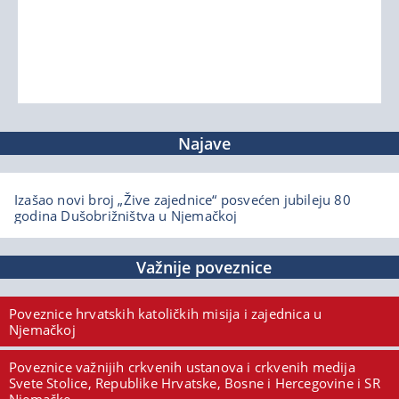
Najave
Izašao novi broj „Žive zajednice“ posvećen jubileju 80
godina Dušobrižništva u Njemačkoj
Važnije poveznice
Poveznice hrvatskih katoličkih misija i zajednica u
Njemačkoj
Poveznice važnijih crkvenih ustanova i crkvenih medija
Svete Stolice, Republike Hrvatske, Bosne i Hercegovine i SR