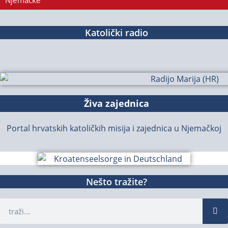
Njemačke
Katolički radio
Živa zajednica
Portal hrvatskih katoličkih misija i zajednica u Njemačkoj
Nešto tražite?