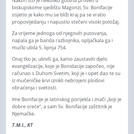
Nakon što je nekoliko godina proveo u
biskupskome sjedištu Magonzi, Sv. Bonifacije
osjetio je kako mu se bliži kraj pa se vratio
propovijedanju i napustio stečeni visoki položaj.
Za vrijeme jednoga od njegovih putovanja,
napala ga je banda razbojnika, opljačkala ga i
mučki ubila 5. lipnja 754.
Onaj tko je, ubivši ga, kanio zaustaviti djelo
evangelizacije, koje je Bonidacije započeo, nije
računao s Duhom Svetim, koji je i opet dao te su
iz mučeničke krvi iznikli nebrojeni plodovi
obraćenja i svetosti.
Ime Bonifacije je latinskog porijekla i znači „koji je
dobre sreće“, a sam Sv. Bonifacije zaštitnik je
Njemačke.
T.M.I., KT