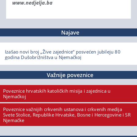
www.nedjelja.ba
Najave
Izašao novi broj „Žive zajednice“ posvećen jubileju 80
godina Dušobrižništva u Njemačkoj
Važnije poveznice
Poveznice hrvatskih katoličkih misija i zajednica u
Njemačkoj
Poveznice važnijih crkvenih ustanova i crkvenih medija
Svete Stolice, Republike Hrvatske, Bosne i Hercegovine i SR
Njemačke