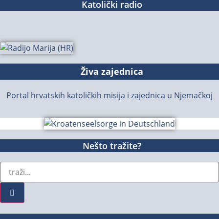
Katolički radio
Živa zajednica
Portal hrvatskih katoličkih misija i zajednica u Njemačkoj
Nešto tražite?