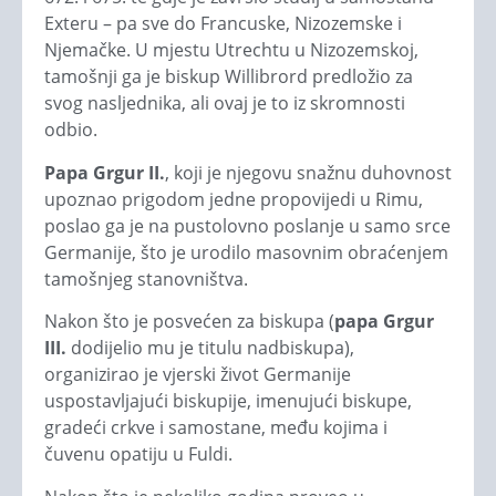
Exteru – pa sve do Francuske, Nizozemske i
Njemačke. U mjestu Utrechtu u Nizozemskoj,
tamošnji ga je biskup Willibrord predložio za
svog nasljednika, ali ovaj je to iz skromnosti
odbio.
Papa Grgur II.
, koji je njegovu snažnu duhovnost
upoznao prigodom jedne propovijedi u Rimu,
poslao ga je na pustolovno poslanje u samo srce
Germanije, što je urodilo masovnim obraćenjem
tamošnjeg stanovništva.
Nakon što je posvećen za biskupa (
papa
Grgur
III.
dodijelio mu je titulu nadbiskupa),
organizirao je vjerski život Germanije
uspostavljajući biskupije, imenujući biskupe,
gradeći crkve i samostane, među kojima i
čuvenu opatiju u Fuldi.