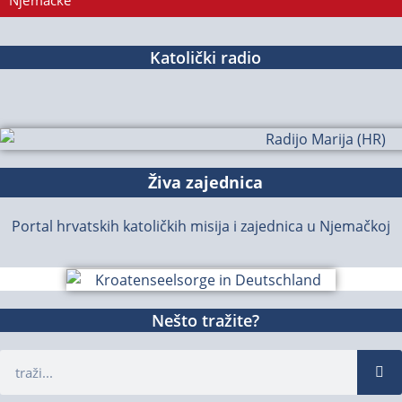
Njemačke
Katolički radio
Živa zajednica
Portal hrvatskih katoličkih misija i zajednica u Njemačkoj
Nešto tražite?