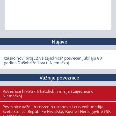
Najave
Izašao novi broj „Žive zajednice“ posvećen jubileju 80
godina Dušobrižništva u Njemačkoj
Važnije poveznice
Poveznice hrvatskih katoličkih misija i zajednica u
Njemačkoj
Poveznice važnijih crkvenih ustanova i crkvenih medija
Svete Stolice, Republike Hrvatske, Bosne i Hercegovine i SR