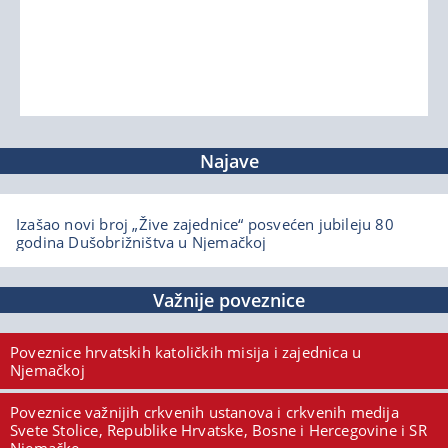
Najave
Izašao novi broj „Žive zajednice“ posvećen jubileju 80
godina Dušobrižništva u Njemačkoj
Važnije poveznice
Poveznice hrvatskih katoličkih misija i zajednica u
Njemačkoj
Poveznice važnijih crkvenih ustanova i crkvenih medija
Svete Stolice, Republike Hrvatske, Bosne i Hercegovine i SR