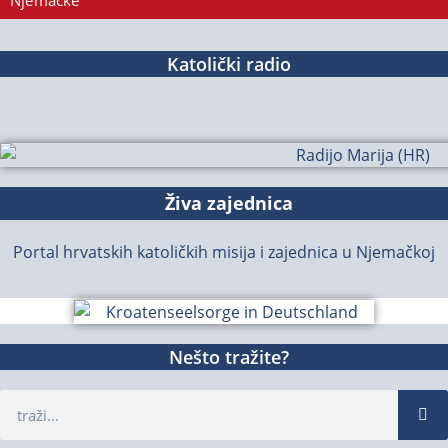
Njemačke
Katolički radio
Živa zajednica
Portal hrvatskih katoličkih misija i zajednica u Njemačkoj
Nešto tražite?