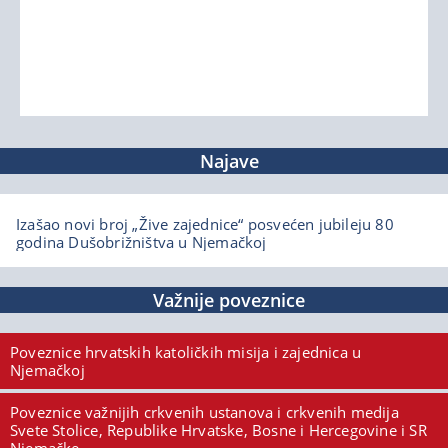
Najave
Izašao novi broj „Žive zajednice“ posvećen jubileju 80
godina Dušobrižništva u Njemačkoj
Važnije poveznice
Poveznice hrvatskih katoličkih misija i zajednica u
Njemačkoj
Poveznice važnijih crkvenih ustanova i crkvenih medija
Svete Stolice, Republike Hrvatske, Bosne i Hercegovine i SR