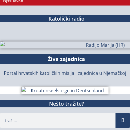
Njemačke
Katolički radio
Živa zajednica
Portal hrvatskih katoličkih misija i zajednica u Njemačkoj
Nešto tražite?