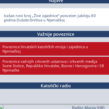
Najave
Izašao novi broj „Žive zajednice“ posvećen jubileju 80
godina Dušobrižništva u Njemačkoj
Važnije poveznice
Poveznice hrvatskih katoličkih misija i zajednica u
Njemačkoj
Poveznice važnijih crkvenih ustanova i crkvenih medija
Svete Stolice, Republike Hrvatske, Bosne i Hercegovine i SR
Njemačke
Katolički radio