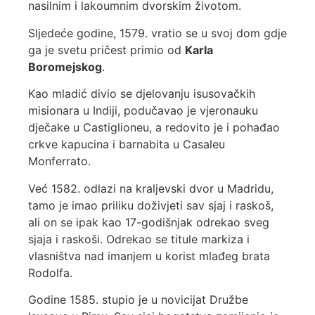
nasilnim i lakoumnim dvorskim životom.
Sljedeće godine, 1579. vratio se u svoj dom gdje
ga je svetu pričest primio od
Karla
Boromejskog
.
Kao mladić divio se djelovanju isusovačkih
misionara u Indiji, podučavao je vjeronauku
dječake u Castiglioneu, a redovito je i pohađao
crkve kapucina i barnabita u Casaleu
Monferrato.
Već 1582. odlazi na kraljevski dvor u Madridu,
tamo je imao priliku doživjeti sav sjaj i raskoš,
ali on se ipak kao 17-godišnjak odrekao sveg
sjaja i raskoši. Odrekao se titule markiza i
vlasništva nad imanjem u korist mlađeg brata
Rodolfa.
Godine 1585. stupio je u novicijat Družbe