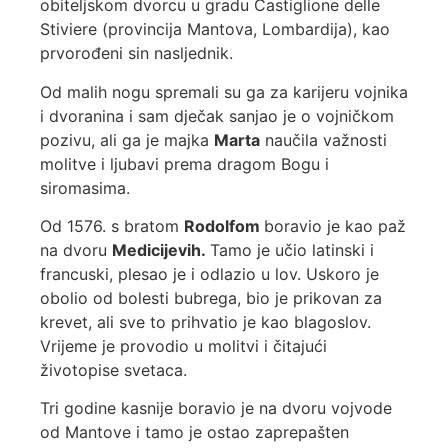
obiteljskom dvorcu u gradu Castiglione delle
Stiviere (provincija Mantova, Lombardija), kao
prvorođeni sin nasljednik.
Od malih nogu spremali su ga za karijeru vojnika
i dvoranina i sam dječak sanjao je o vojničkom
pozivu, ali ga je majka
Marta
naučila važnosti
molitve i ljubavi prema dragom Bogu i
siromasima.
Od 1576. s bratom
Rodolfom
boravio je kao paž
na dvoru
Medicijevih.
Tamo je učio latinski i
francuski, plesao je i odlazio u lov. Uskoro je
obolio od bolesti bubrega, bio je prikovan za
krevet, ali sve to prihvatio je kao blagoslov.
Vrijeme je provodio u molitvi i čitajući
životopise svetaca.
Tri godine kasnije boravio je na dvoru vojvode
od Mantove i tamo je ostao zaprepašten