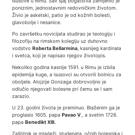
Isusove u Rimu. Sav sjaj bogatstva zamijenio je
poniznim, jednostavnim redovničkim životom.
Živio je asketski, patio je od kožnih bolesti,
glavobolje i nesanice.
Po završetku novicijata studirao je teologiju i
filozofiju na rimskom kolegiju uz duhovno
vodstvo
Roberta Bellarmina
, kasnijeg kardinala
i svetca, koji je napisao njegov životopis.
Nekoliko godina kasnije 1591. u Rimu je izbila
epidemija kuge, a isusovci su otvorili bolnicu za
oboljele. Alojzije Gonzaga dobrovoljno je
odlučio njegovati bolesne pri čemu se i sam
zarazio.
U 23. godini života je preminuo. Blaženim ga je
proglasio 1605. papa
Pavao V
., a svetim 1726.
papa
Benedikt XIII.
Zaštitnik je mladeži, studenata, očnih bolesnika i