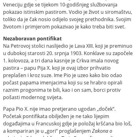
Veneciju gdje se tijekom 10-godišnjeg službovanja
pokazao istinskim pastirom. Vodio je život u siromaštvu,
toliko da je čak nosio odijelo svojeg prethodnika. Svojim
životom i primjerom pokazivao je kako treba biti svet.
Nezaboravan pontifikat
Na Petrovoj stolici naslijedio je Lava XIII. koji je preminuo
u dubokoj starosti 20. srpnja 1903. Konklave su započele
1. kolovoza, a tri dana kasnije je Crkva imala novog
pastira – papu Pija X. koji je ovaj izbor prihvatio
preplašen i kroz suze. Ime Pio je uzeo kako bio odao
počast papama imenjacima koji su se hrabro opirali
raznim progonima te bili, kao i on sam, borci protiv
pošasti modernog svijeta.
Papa Pio X. nije imao pretjerano ugodan „doček“.
Početak pontifikata obilježen je ne tako lijepim
događajima u Francuskoj gdje je položaj kršćana bio loš,
a kompariran je u „gori“ proglašenjem
Zakona o