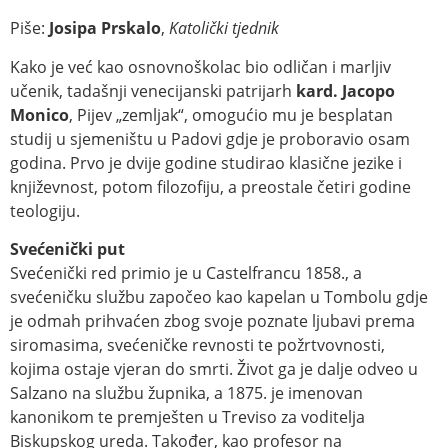
Piše:
Josipa Prskalo
,
Katolički tjednik
Kako je već kao osnovnoškolac bio odličan i marljiv
učenik, tadašnji venecijanski patrijarh
kard.
Jacopo
Monico
, Pijev „zemljak“, omogućio mu je besplatan
studij u sjemeništu u Padovi gdje je proboravio osam
godina. Prvo je dvije godine studirao klasične jezike i
književnost, potom filozofiju, a preostale četiri godine
teologiju.
Svećenički put
Svećenički red primio je u Castelfrancu 1858., a
svećeničku službu započeo kao kapelan u Tombolu gdje
je odmah prihvaćen zbog svoje poznate ljubavi prema
siromasima, svećeničke revnosti te požrtvovnosti,
kojima ostaje vjeran do smrti. Život ga je dalje odveo u
Salzano na službu župnika, a 1875. je imenovan
kanonikom te premješten u Treviso za voditelja
Biskupskog ureda. Također, kao profesor na