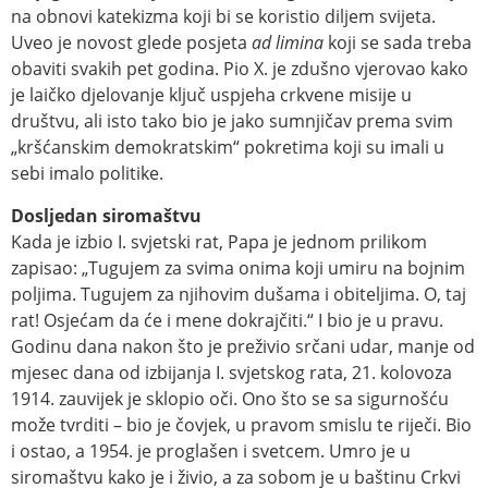
na obnovi katekizma koji bi se koristio diljem svijeta.
Uveo je novost glede posjeta
ad limina
koji se sada treba
obaviti svakih pet godina. Pio X. je zdušno vjerovao kako
je laičko djelovanje ključ uspjeha crkvene misije u
društvu, ali isto tako bio je jako sumnjičav prema svim
„kršćanskim demokratskim“ pokretima koji su imali u
sebi imalo politike.
Dosljedan siromaštvu
Kada je izbio I. svjetski rat, Papa je jednom prilikom
zapisao: „Tugujem za svima onima koji umiru na bojnim
poljima. Tugujem za njihovim dušama i obiteljima. O, taj
rat! Osjećam da će i mene dokrajčiti.“ I bio je u pravu.
Godinu dana nakon što je preživio srčani udar, manje od
mjesec dana od izbijanja I. svjetskog rata, 21. kolovoza
1914. zauvijek je sklopio oči. Ono što se sa sigurnošću
može tvrditi – bio je čovjek, u pravom smislu te riječi. Bio
i ostao, a 1954. je proglašen i svetcem. Umro je u
siromaštvu kako je i živio, a za sobom je u baštinu Crkvi