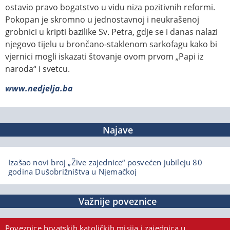
ostavio pravo bogatstvo u vidu niza pozitivnih reformi.
Pokopan je skromno u jednostavnoj i neukrašenoj
grobnici u kripti bazilike Sv. Petra, gdje se i danas nalazi
njegovo tijelu u brončano-staklenom sarkofagu kako bi
vjernici mogli iskazati štovanje ovom prvom „Papi iz
naroda“ i svetcu.
www.nedjelja.ba
Najave
Izašao novi broj „Žive zajednice“ posvećen jubileju 80
godina Dušobrižništva u Njemačkoj
Važnije poveznice
Poveznice hrvatskih katoličkih misija i zajednica u