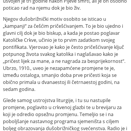
usvojen je tri godine nakon Pijeve smrti, ali je on osobno
poticao rad na njemu dok je bio živ.
Njegov dušobrižnički motiv osobito se isticao u
„kampanji“ za češćim pričešćivanjem. To je bio ujedno i
glavni cilj dok je bio biskup, a kada je postao poglavar
Katoličke Crkve, učinio je to prvim zadatkom svojeg
pontifikata. Vjerovao je kako je često pričešćivanje ključ
potpunog života svakog katolika i naglašavao kako je
„pričest lijek za mane, a ne nagrada za besprijekornost“.
Ubrzo, 1910., uveo je nezapamćene promjene te je,
između ostaloga, smanjio doba prve pričesti koja se
obično primala u dvanaestoj ili četrnaestoj godini, na
sedam godina.
Glede samog ustrojstva liturgije, i tu su nastupile
promjene, poglavito u crkvenoj glazbi te u brevijaru za
koji je odredio opsežnu promjenu. Temeljio se i na
poboljšanje nastavnog programa sjemeništa s ciljem
boljeg obrazovanja dušobrižničkog svećenstva. Radio je i