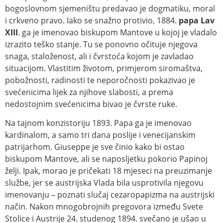
bogoslovnom sjemeništu predavao je dogmatiku, moral
i crkveno pravo. Iako se snažno protivio, 1884.
papa Lav
XIII
. ga je imenovao biskupom Mantove u kojoj je vladalo
izrazito teško stanje. Tu se ponovno očituje njegova
snaga, staloženost, ali i čvrstoća kojom je zavladao
situacijom. Vlastitim životom, primjerom siromaštva,
pobožnosti, radinosti te neporočnosti pokazivao je
svećenicima lijek za njihove slabosti, a prema
nedostojnim svećenicima bivao je čvrste ruke.
Na tajnom konzistoriju 1893. Papa ga je imenovao
kardinalom, a samo tri dana poslije i venecijanskim
patrijarhom. Giuseppe je sve činio kako bi ostao
biskupom Mantove, ali se naposljetku pokorio Papinoj
želji. Ipak, morao je pričekati 18 mjeseci na preuzimanje
službe, jer se austrijska Vlada bila usprotivila njegovu
imenovanju – poznati slučaj cezaropapizma na austrijski
način. Nakon mnogobrojnih pregovora između Svete
Stolice i Austrije 24. studenog 1894. svečano je ušao u