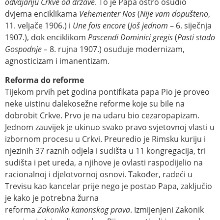
odvajanju Crkve od države
. To je Papa oštro osudio
dvjema enciklikama
Vehementer Nos
(
Nije vam dopušteno
,
11. veljače 1906.) i
Une fois encore
(
Još jednom
– 6. siječnja
1907.), dok enciklikom
Pascendi Dominici gregis
(
Pasti stado
Gospodnje –
8. rujna 1907.) osuđuje modernizam,
agnosticizam i imanentizam.
Reforma do reforme
Tijekom prvih pet godina pontifikata papa Pio je proveo
neke uistinu dalekosežne reforme koje su bile na
dobrobit Crkve. Prvo je na udaru bio cezaropapizam.
Jednom zauvijek je ukinuo svako pravo svjetovnoj vlasti u
izbornom procesu u Crkvi. Preuredio je Rimsku kuriju i
njezinih 37 raznih odjela i sudišta u 11 kongregacija, tri
sudišta i pet ureda, a njihove je ovlasti raspodijelio na
racionalnoj i djelotvornoj osnovi. Također, radeći u
Trevisu kao kancelar prije nego je postao Papa, zaključio
je kako je potrebna žurna
reforma
Zakonika
kanonskog
prava
. Izmijenjeni Zakonik