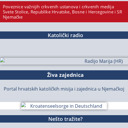
Poveznice važnijih crkvenih ustanova i crkvenih medija
Svete Stolice, Republike Hrvatske, Bosne i Hercegovine i SR
Njemačke
Katolički radio
Živa zajednica
Portal hrvatskih katoličkih misija i zajednica u Njemačkoj
Nešto tražite?