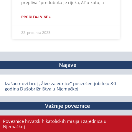
preplivat’ preduboka je rijeka, Al’ u kutu, u
PROČITAJ VIŠE »
22. prosinca 2023.
Najave
Izašao novi broj „Žive zajednice“ posvećen jubileju 80
godina Dušobrižništva u Njemačkoj
Važnije poveznice
Poveznice hrvatskih katoličkih misija i zajednica u
Njemačkoj