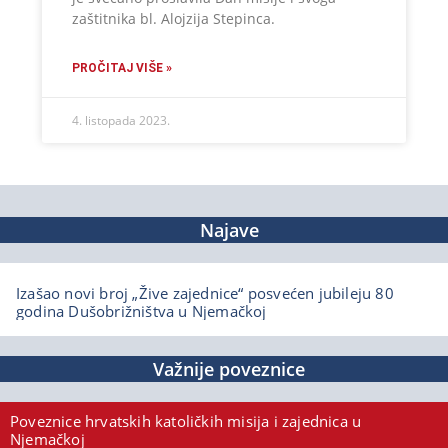
zaštitnika bl. Alojzija Stepinca.
PROČITAJ VIŠE »
4. listopada 2023.
Najave
Izašao novi broj „Žive zajednice“ posvećen jubileju 80
godina Dušobrižništva u Njemačkoj
Važnije poveznice
Poveznice hrvatskih katoličkih misija i zajednica u
Njemačkoj