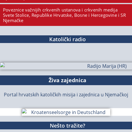
Poveznice važnijih crkvenih ustanova i crkvenih medija
Svete Stolice, Republike Hrvatske, Bosne i Hercegovine i SR
Njemačke
Katolički radio
Živa zajednica
Portal hrvatskih katoličkih misija i zajednica u Njemačkoj
Nešto tražite?