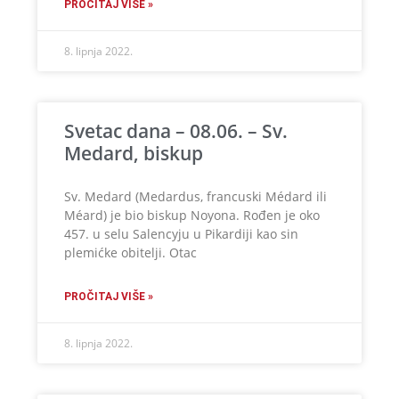
PROČITAJ VIŠE »
8. lipnja 2022.
Svetac dana – 08.06. – Sv.
Medard, biskup
Sv. Medard (Medardus, francuski Médard ili
Méard) je bio biskup Noyona. Rođen je oko
457. u selu Salencyju u Pikardiji kao sin
plemićke obitelji. Otac
PROČITAJ VIŠE »
8. lipnja 2022.