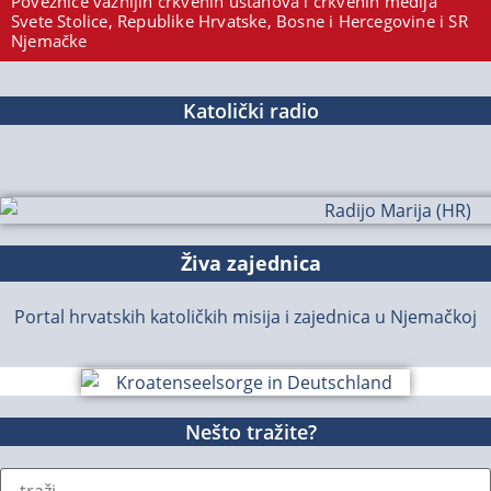
Poveznice važnijih crkvenih ustanova i crkvenih medija
Svete Stolice, Republike Hrvatske, Bosne i Hercegovine i SR
Njemačke
Katolički radio
Živa zajednica
Portal hrvatskih katoličkih misija i zajednica u Njemačkoj
Nešto tražite?