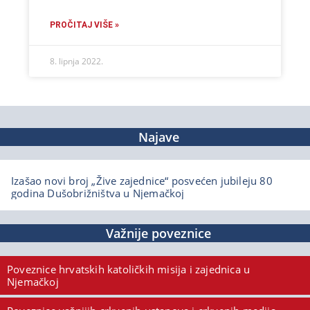
PROČITAJ VIŠE »
8. lipnja 2022.
Najave
Izašao novi broj „Žive zajednice“ posvećen jubileju 80
godina Dušobrižništva u Njemačkoj
Važnije poveznice
Poveznice hrvatskih katoličkih misija i zajednica u
Njemačkoj