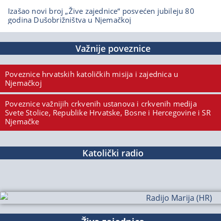
Izašao novi broj „Žive zajednice“ posvećen jubileju 80
godina Dušobrižništva u Njemačkoj
Važnije poveznice
Poveznice hrvatskih katoličkih misija i zajednica u
Njemačkoj
Poveznice važnijih crkvenih ustanova i crkvenih medija
Svete Stolice, Republike Hrvatske, Bosne i Hercegovine i SR
Njemačke
Katolički radio