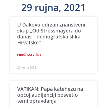
29 rujna, 2021
U Đakovu održan znanstveni
skup „Od Strossmayera do
danas – demografska slika
Hrvatske“
PROČITAJ VIŠE »
29. rujna 2021.
VATIKAN: Papa katehezu na
općoj audijenciji posvetio
temi opravdanja