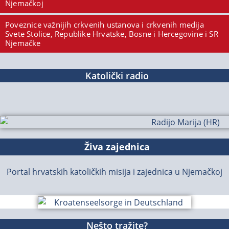
Njemačkoj
Poveznice važnijih crkvenih ustanova i crkvenih medija
Svete Stolice, Republike Hrvatske, Bosne i Hercegovine i SR
Njemačke
Katolički radio
Živa zajednica
Portal hrvatskih katoličkih misija i zajednica u Njemačkoj
Nešto tražite?