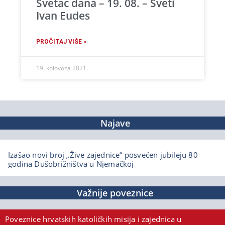
Svetac dana – 19. 08. – Sveti
Ivan Eudes
PROČITAJ VIŠE »
19. kolovoza 2021.
Najave
Izašao novi broj „Žive zajednice“ posvećen jubileju 80
godina Dušobrižništva u Njemačkoj
Važnije poveznice
Poveznice hrvatskih katoličkih misija i zajednica u