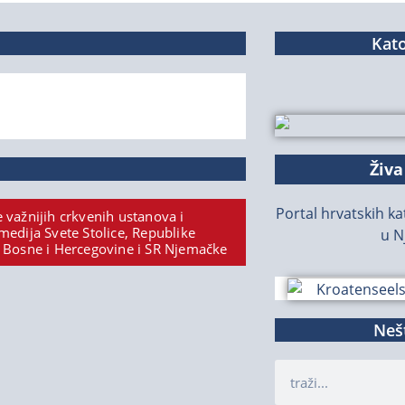
Kato
Živa
Portal hrvatskih kat
 važnijih crkvenih ustanova i
medija Svete Stolice, Republike
u N
 Bosne i Hercegovine i SR Njemačke
Nešt