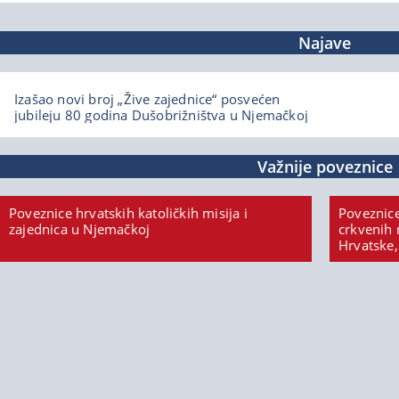
Najave
Izašao novi broj „Žive zajednice“ posvećen
jubileju 80 godina Dušobrižništva u Njemačkoj
Važnije poveznice
Poveznice hrvatskih katoličkih misija i
Poveznice
zajednica u Njemačkoj
crkvenih 
Hrvatske,