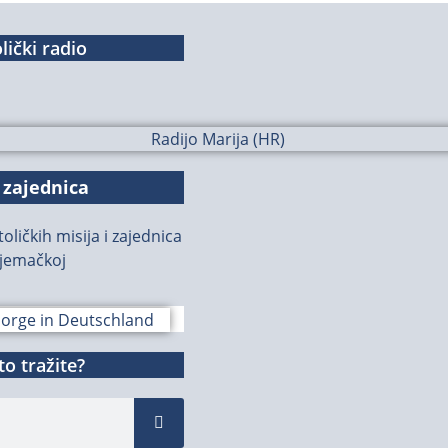
lički radio
 zajednica
oličkih misija i zajednica
jemačkoj
o tražite?