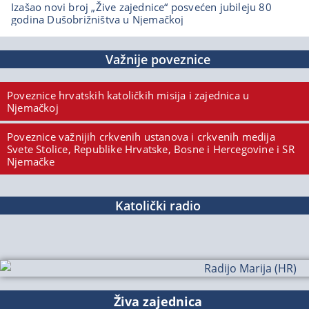
Izašao novi broj „Žive zajednice“ posvećen jubileju 80
godina Dušobrižništva u Njemačkoj
Važnije poveznice
Poveznice hrvatskih katoličkih misija i zajednica u
Njemačkoj
Poveznice važnijih crkvenih ustanova i crkvenih medija
Svete Stolice, Republike Hrvatske, Bosne i Hercegovine i SR
Njemačke
Katolički radio
Živa zajednica