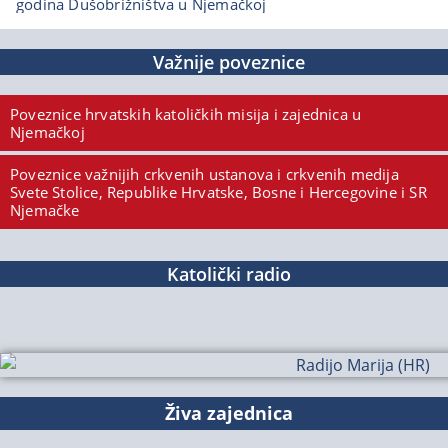
godina Dušobrižništva u Njemačkoj
Važnije poveznice
Poveznice hrvatskih katoličkih misija i zajednica u
Njemačkoj
Poveznice važnijih crkvenih ustanova i crkvenih medija
Svete Stolice, Republike Hrvatske, Bosne i Hercegovine i SR
Njemačke
Katolički radio
Živa zajednica