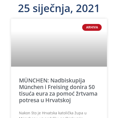
25 siječnja, 2021
ARHIVA
MÜNCHEN: Nadbiskupija
München i Freising donira 50
tisuća eura za pomoć žrtvama
potresa u Hrvatskoj
Nakon što je Hrvatska katolička župa u