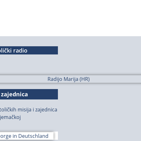
lički radio
 zajednica
oličkih misija i zajednica
jemačkoj