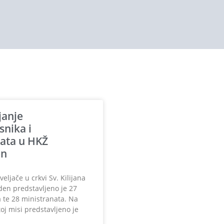
janje
snika i
ata u HKŽ
en
veljače u crkvi Sv. Kilijana
en predstavljeno je 27
 te 28 ministranata. Na
toj misi predstavljeno je