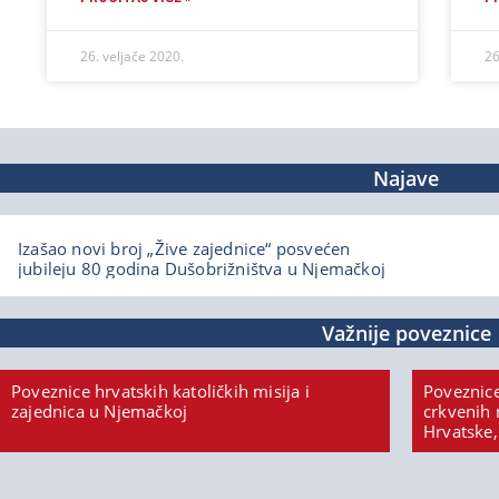
26. veljače 2020.
26
Najave
Izašao novi broj „Žive zajednice“ posvećen
jubileju 80 godina Dušobrižništva u Njemačkoj
Važnije poveznice
Poveznice hrvatskih katoličkih misija i
Poveznice
zajednica u Njemačkoj
crkvenih 
Hrvatske,