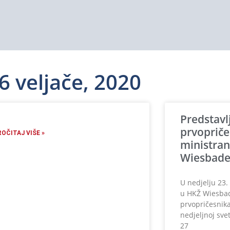
6 veljače, 2020
Predstavl
prvopriče
ROČITAJ VIŠE »
ministran
Wiesbad
U nedjelju 23. 
u HKŽ Wiesbad
prvopričesnika
nedjeljnoj sve
27