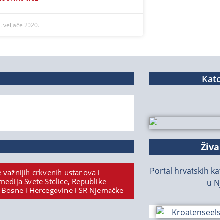
. veljače 2020.
Kato
Živa
Portal hrvatskih kat
 važnijih crkvenih ustanova i
medija Svete Stolice, Republike
u N
 Bosne i Hercegovine i SR Njemačke