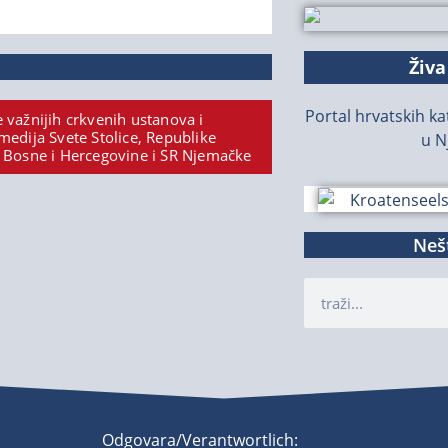
Živa
Portal hrvatskih kat
 važnijih crkvenih ustanova i
medija Svete Stolice, Republike
u N
 Bosne i Hercegovine i SR Njemačke
Nešt
Odgovara/Verantwortlich: