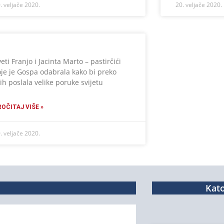
. veljače 2020.
20. veljače 2020.
eti Franjo i Jacinta Marto – pastirčići
oje je Gospa odabrala kako bi preko
jih poslala velike poruke svijetu
ROČITAJ VIŠE »
. veljače 2020.
Kato