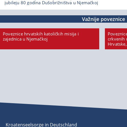
jubileju 80 godina Dušobrižništva u Njemačkoj
Važnije poveznice
Poveznice hrvatskih katoličkih misija i
Poveznice
zajednica u Njemačkoj
crkvenih 
Hrvatske,
Kroatenseelsorge in Deutschland