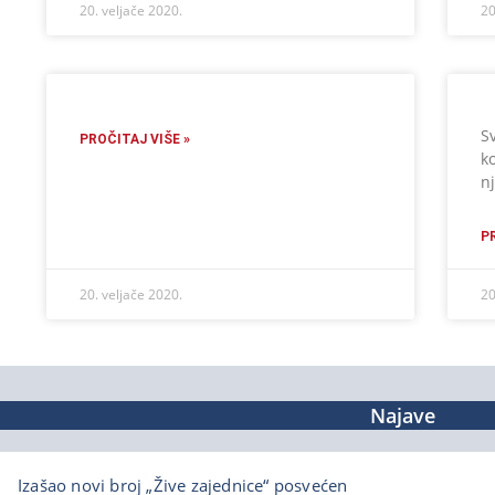
20. veljače 2020.
20
Sv
PROČITAJ VIŠE »
k
n
P
20. veljače 2020.
20
Najave
Izašao novi broj „Žive zajednice“ posvećen