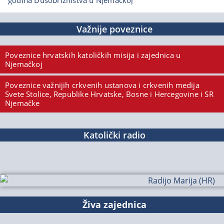
godina Dušobrižništva u Njemačkoj
Važnije poveznice
Poveznice hrvatskih katoličkih misija i zajednica u
Njemačkoj
Poveznice važnijih crkvenih ustanova i crkvenih medija
Svete Stolice, Republike Hrvatske, Bosne i Hercegovine i SR
Njemačke
Katolički radio
Živa zajednica