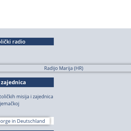
lički radio
 zajednica
oličkih misija i zajednica
jemačkoj