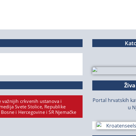
Kato
Živa
Portal hrvatskih kat
 važnijih crkvenih ustanova i
medija Svete Stolice, Republike
u N
 Bosne i Hercegovine i SR Njemačke