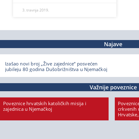
3. travnja 2019.
Najave
Izašao novi broj „Žive zajednice“ posvećen
jubileju 80 godina Dušobrižništva u Njemačkoj
Važnije poveznice
Poveznice hrvatskih katoličkih misija i
Poveznice
zajednica u Njemačkoj
crkvenih 
Hrvatske,