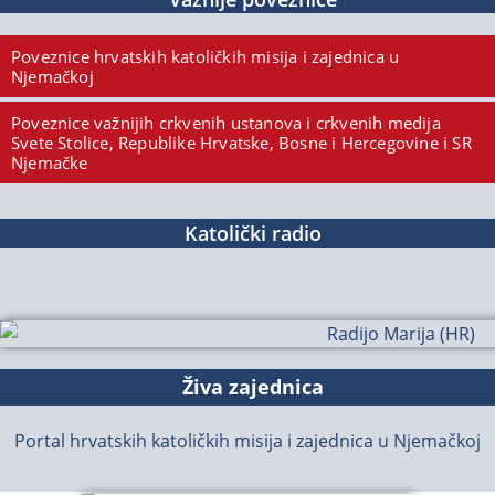
Poveznice hrvatskih katoličkih misija i zajednica u
Njemačkoj
Poveznice važnijih crkvenih ustanova i crkvenih medija
Svete Stolice, Republike Hrvatske, Bosne i Hercegovine i SR
Njemačke
Katolički radio
Živa zajednica
Portal hrvatskih katoličkih misija i zajednica u Njemačkoj