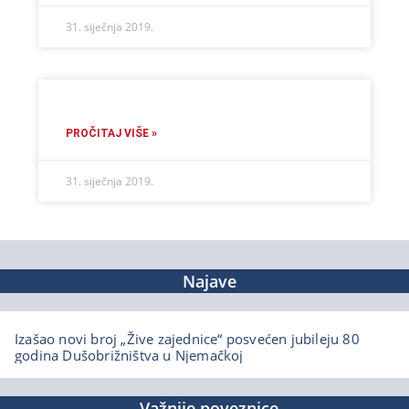
31. siječnja 2019.
PROČITAJ VIŠE »
31. siječnja 2019.
Najave
Izašao novi broj „Žive zajednice“ posvećen jubileju 80
godina Dušobrižništva u Njemačkoj
Važnije poveznice