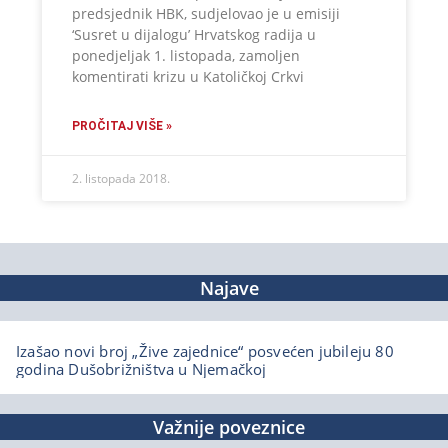
predsjednik HBK, sudjelovao je u emisiji
‘Susret u dijalogu’ Hrvatskog radija u
ponedjeljak 1. listopada, zamoljen
komentirati krizu u Katoličkoj Crkvi
PROČITAJ VIŠE »
2. listopada 2018.
Najave
Izašao novi broj „Žive zajednice“ posvećen jubileju 80
godina Dušobrižništva u Njemačkoj
Važnije poveznice