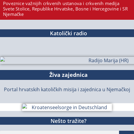
Poveznice važnijih crkvenih ustanova i crkvenih medija
Svete Stolice, Republike Hrvatske, Bosne i Hercegovine i SR
Njemačke
Katolički radio
Živa zajednica
Portal hrvatskih katoličkih misija i zajednica u Njemačkoj
Nešto tražite?