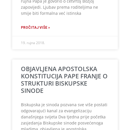
rujna Papa je govorio o četvrtoj Božjoj
zapovijedi. Ljubav prema roditeljima ne
smije biti formalna već istinska
PROČITAJ VIŠE »
19. rujna 2018.
OBJAVLJENA APOSTOLSKA
KONSTITUCIJA PAPE FRANJE O
STRUKTURI BISKUPSKE
SINODE
Biskupska je sinoda pozvana sve više postati
odgovarajući kanal za evangelizaciju
današnjega svijeta Dva tjedna prije početka
zasjedanja Biskupske sinode posvećenoga
mladima, objavljena je apostolska