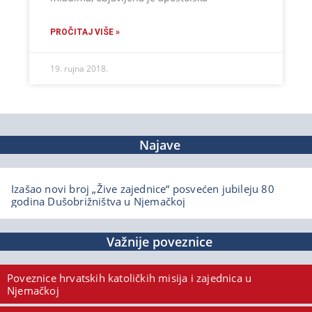
PROČITAJ VIŠE »
19. rujna 2018.
Najave
Izašao novi broj „Žive zajednice“ posvećen jubileju 80
godina Dušobrižništva u Njemačkoj
Važnije poveznice
Poveznice hrvatskih katoličkih misija i zajednica u
Njemačkoj