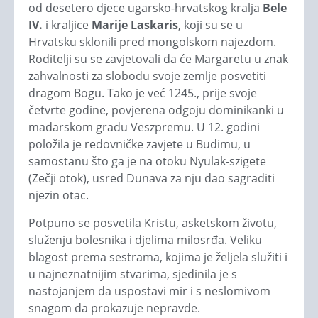
od desetero djece ugarsko-hrvatskog kralja
Bele
IV.
i kraljice
Marije Laskaris
, koji su se u
Hrvatsku sklonili pred mongolskom najezdom.
Roditelji su se zavjetovali da će Margaretu u znak
zahvalnosti za slobodu svoje zemlje posvetiti
dragom Bogu. Tako je već 1245., prije svoje
četvrte godine, povjerena odgoju dominikanki u
mađarskom gradu Veszpremu. U 12. godini
položila je redovničke zavjete u Budimu, u
samostanu što ga je na otoku Nyulak-szigete
(Zečji otok), usred Dunava za nju dao sagraditi
njezin otac.
Potpuno se posvetila Kristu, asketskom životu,
služenju bolesnika i djelima milosrđa. Veliku
blagost prema sestrama, kojima je željela služiti i
u najneznatnijim stvarima, sjedinila je s
nastojanjem da uspostavi mir i s neslomivom
snagom da prokazuje nepravde.