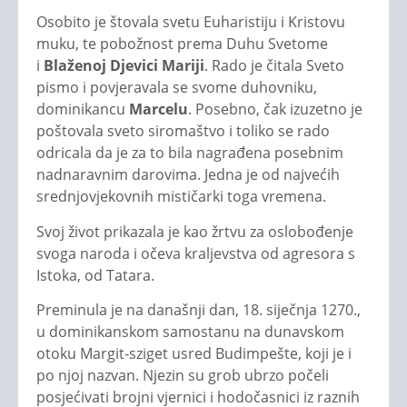
Osobito je štovala svetu Euharistiju i Kristovu
muku, te pobožnost prema Duhu Svetome
i
Blaženoj Djevici Mariji
. Rado je čitala Sveto
pismo i povjeravala se svome duhovniku,
dominikancu
Marcelu
. Posebno, čak izuzetno je
poštovala sveto siromaštvo i toliko se rado
odricala da je za to bila nagrađena posebnim
nadnaravnim darovima. Jedna je od najvećih
srednjovjekovnih mističarki toga vremena.
Svoj život prikazala je kao žrtvu za oslobođenje
svoga naroda i očeva kraljevstva od agresora s
Istoka, od Tatara.
Preminula je na današnji dan, 18. siječnja 1270.,
u dominikanskom samostanu na dunavskom
otoku Margit-sziget usred Budimpešte, koji je i
po njoj nazvan. Njezin su grob ubrzo počeli
posjećivati brojni vjernici i hodočasnici iz raznih