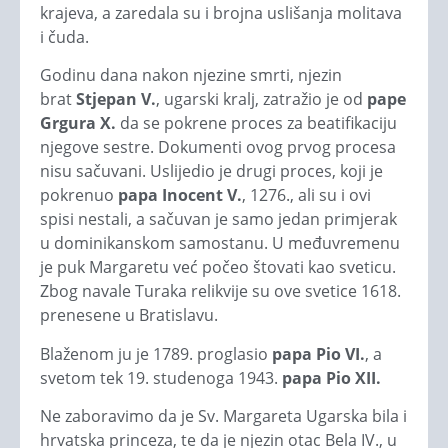
krajeva, a zaredala su i brojna uslišanja molitava
i čuda.
Godinu dana nakon njezine smrti, njezin
brat
Stjepan V.
, ugarski kralj, zatražio je od
pape
Grgura X.
da se pokrene proces za beatifikaciju
njegove sestre. Dokumenti ovog prvog procesa
nisu sačuvani. Uslijedio je drugi proces, koji je
pokrenuo
papa Inocent V.
, 1276., ali su i ovi
spisi nestali, a sačuvan je samo jedan primjerak
u dominikanskom samostanu. U međuvremenu
je puk Margaretu već počeo štovati kao sveticu.
Zbog navale Turaka relikvije su ove svetice 1618.
prenesene u Bratislavu.
Blaženom ju je 1789. proglasio
papa Pio VI.
, a
svetom tek 19. studenoga 1943.
papa Pio XII.
Ne zaboravimo da je Sv. Margareta Ugarska bila i
hrvatska princeza, te da je njezin otac Bela IV., u